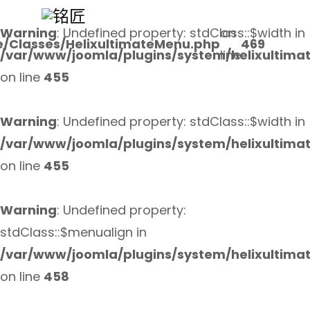
Warning
: Undefined property: stdClass::$width in
on
e/Classes/HelixultimateMenu.php
469
/var/www/joomla/plugins/system/helixultima
line
on line
455
Warning
: Undefined property: stdClass::$width in
/var/www/joomla/plugins/system/helixultima
on line
455
Warning
: Undefined property:
stdClass::$menualign in
/var/www/joomla/plugins/system/helixultima
on line
458