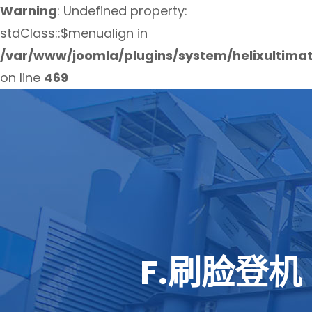
Warning
: Undefined property:
stdClass::$menualign in
/var/www/joomla/plugins/system/helixultima
on line
469
F.刷脸登机