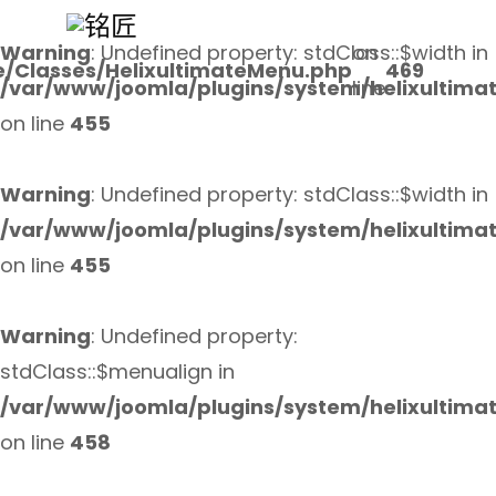
Warning
: Undefined property: stdClass::$width in
on
e/Classes/HelixultimateMenu.php
469
/var/www/joomla/plugins/system/helixultima
line
on line
455
Warning
: Undefined property: stdClass::$width in
/var/www/joomla/plugins/system/helixultima
on line
455
Warning
: Undefined property:
stdClass::$menualign in
/var/www/joomla/plugins/system/helixultima
on line
458