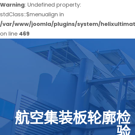
Warning
: Undefined property:
stdClass::$menualign in
/var/www/joomla/plugins/system/helixultima
on line
469
航空集装板轮廓检
验