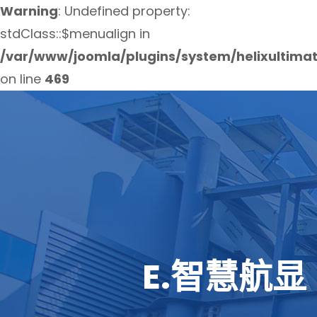
Warning
: Undefined property:
stdClass::$menualign in
/var/www/joomla/plugins/system/helixultima
on line
469
E.智慧航显