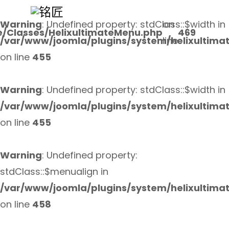
Warning
: Undefined property: stdClass::$width in
on
e/Classes/HelixultimateMenu.php
469
/var/www/joomla/plugins/system/helixultima
line
on line
455
Warning
: Undefined property: stdClass::$width in
/var/www/joomla/plugins/system/helixultima
on line
455
Warning
: Undefined property:
stdClass::$menualign in
/var/www/joomla/plugins/system/helixultima
on line
458